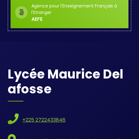
Agence pour l'Enseignement Français à
l'Etranger
AEFE
Lycée Maurice Del
Afosse
+225 2722433846